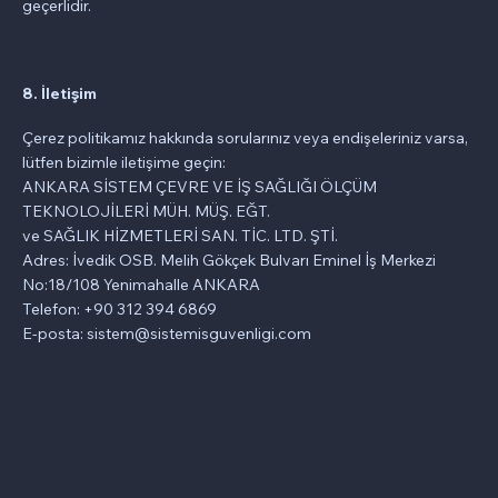
geçerlidir.
8. İletişim
Çerez politikamız hakkında sorularınız veya endişeleriniz varsa,
lütfen bizimle iletişime geçin:
ANKARA SİSTEM ÇEVRE VE İŞ SAĞLIĞI ÖLÇÜM
TEKNOLOJİLERİ MÜH. MÜŞ. EĞT.
ve SAĞLIK HİZMETLERİ SAN. TİC. LTD. ŞTİ.
Adres: İvedik OSB. Melih Gökçek Bulvarı Eminel İş Merkezi
No:18/108 Yenimahalle ANKARA
Telefon: +90 312 394 6869
E-posta: sistem@sistemisguvenligi.com